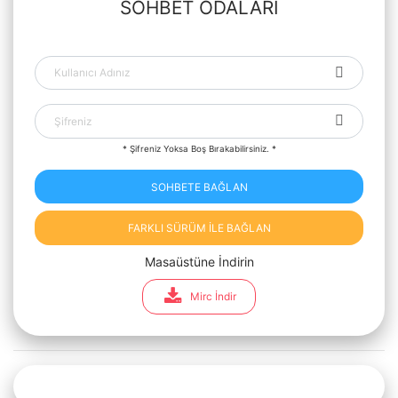
SOHBET ODALARI
* Şifreniz Yoksa Boş Bırakabilirsiniz. *
SOHBETE BAĞLAN
FARKLI SÜRÜM İLE BAĞLAN
Masaüstüne İndirin
Mirc İndir