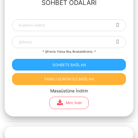
SOHBET ODALARI
* Şifreniz Yoksa Boş Bırakabilirsiniz. *
SOHBETE BAĞLAN
FARKLI SÜRÜM İLE BAĞLAN
Masaüstüne İndirin
Mirc İndir