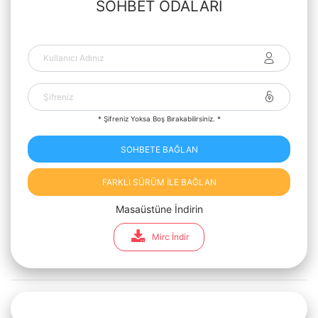
SOHBET ODALARI
* Şifreniz Yoksa Boş Bırakabilirsiniz. *
SOHBETE BAĞLAN
FARKLI SÜRÜM İLE BAĞLAN
Masaüstüne İndirin
Mirc İndir