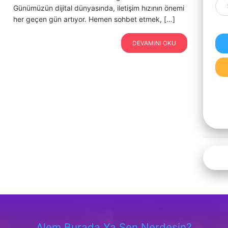
Günümüzün dijital dünyasında, iletişim hızının önemi
her geçen gün artıyor. Hemen sohbet etmek, […]
DEVAMINI OKU
Alem Burada Ya Sen Nerdesin?