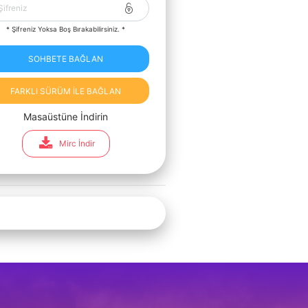
* Şifreniz Yoksa Boş Bırakabilirsiniz. *
SOHBETE BAĞLAN
FARKLI SÜRÜM İLE BAĞLAN
Masaüstüne İndirin
Mirc İndir