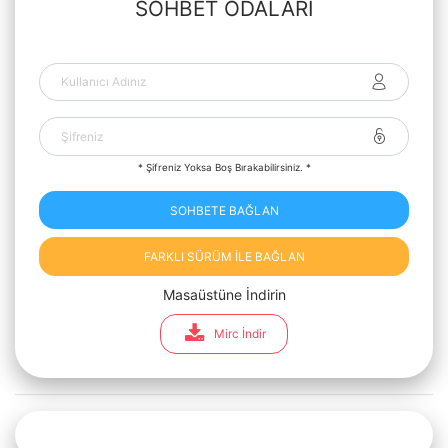
SOHBET ODALARI
* Şifreniz Yoksa Boş Bırakabilirsiniz. *
SOHBETE BAĞLAN
FARKLI SÜRÜM İLE BAĞLAN
Masaüstüne İndirin
Mirc İndir