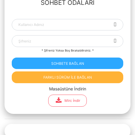
SOHBET ODALARI
* Şifreniz Yoksa Boş Bırakabilirsiniz. *
SOHBETE BAĞLAN
FARKLI SÜRÜM İLE BAĞLAN
Masaüstüne İndirin
Mirc İndir