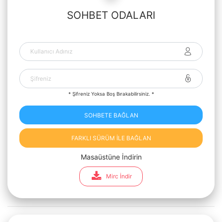
SOHBET ODALARI
* Şifreniz Yoksa Boş Bırakabilirsiniz. *
SOHBETE BAĞLAN
FARKLI SÜRÜM İLE BAĞLAN
Masaüstüne İndirin
Mirc İndir