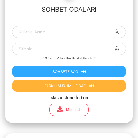
SOHBET ODALARI
* Şifreniz Yoksa Boş Bırakabilirsiniz. *
SOHBETE BAĞLAN
FARKLI SÜRÜM İLE BAĞLAN
Masaüstüne İndirin
Mirc İndir