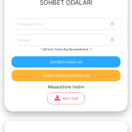
SOHBET ODALARI
* Şifreniz Yoksa Boş Bırakabilirsiniz. *
SOHBETE BAĞLAN
FARKLI SÜRÜM İLE BAĞLAN
Masaüstüne İndirin
Mirc İndir