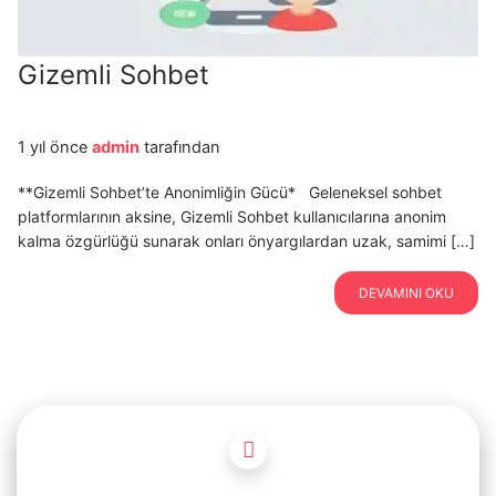
Gizemli Sohbet
1 yıl önce
admin
tarafından
**Gizemli Sohbet’te Anonimliğin Gücü* Geleneksel sohbet
platformlarının aksine, Gizemli Sohbet kullanıcılarına anonim
kalma özgürlüğü sunarak onları önyargılardan uzak, samimi […]
DEVAMINI OKU