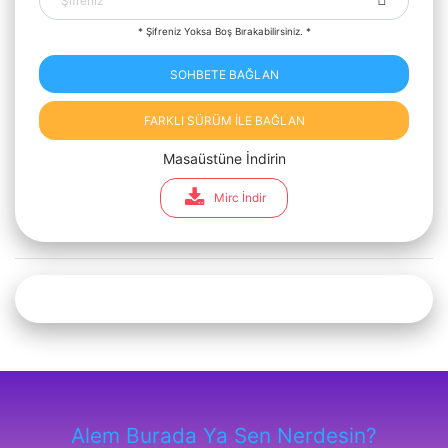
* Şifreniz Yoksa Boş Bırakabilirsiniz. *
SOHBETE BAĞLAN
FARKLI SÜRÜM İLE BAĞLAN
Masaüstüne İndirin
Mirc İndir
Alem Burada Ya Sen Nerdesin?