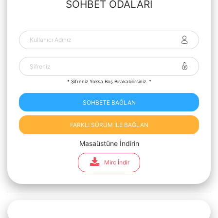
SOHBET ODALARI
* Şifreniz Yoksa Boş Bırakabilirsiniz. *
SOHBETE BAĞLAN
FARKLI SÜRÜM İLE BAĞLAN
Masaüstüne İndirin
Mirc İndir