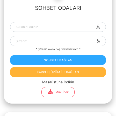
SOHBET ODALARI
* Şifreniz Yoksa Boş Bırakabilirsiniz. *
SOHBETE BAĞLAN
FARKLI SÜRÜM İLE BAĞLAN
Masaüstüne İndirin
Mirc İndir