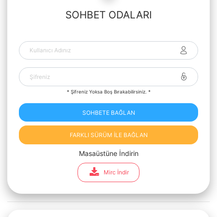
SOHBET ODALARI
* Şifreniz Yoksa Boş Bırakabilirsiniz. *
SOHBETE BAĞLAN
FARKLI SÜRÜM İLE BAĞLAN
Masaüstüne İndirin
Mirc İndir