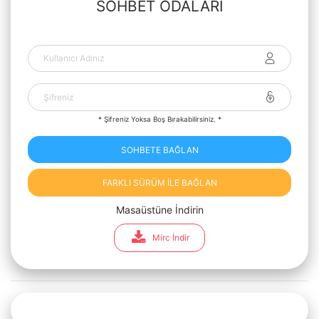
SOHBET ODALARI
* Şifreniz Yoksa Boş Bırakabilirsiniz. *
SOHBETE BAĞLAN
FARKLI SÜRÜM İLE BAĞLAN
Masaüstüne İndirin
Mirc İndir