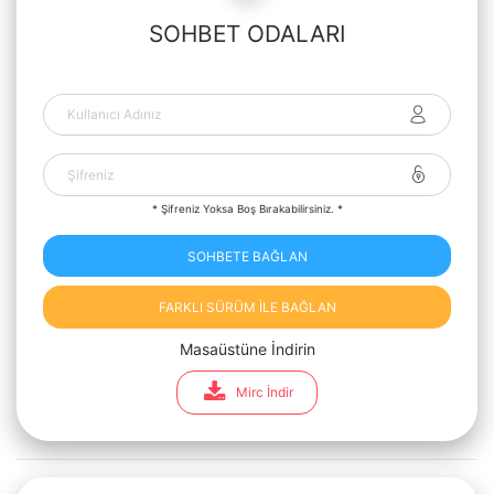
SOHBET ODALARI
* Şifreniz Yoksa Boş Bırakabilirsiniz. *
SOHBETE BAĞLAN
FARKLI SÜRÜM İLE BAĞLAN
Masaüstüne İndirin
Mirc İndir