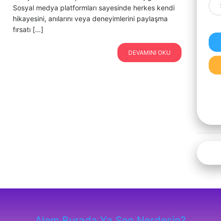
Sosyal medya platformları sayesinde herkes kendi
hikayesini, anılarını veya deneyimlerini paylaşma
fırsatı […]
DEVAMINI OKU
Alem Burada Ya Sen Nerdesin?