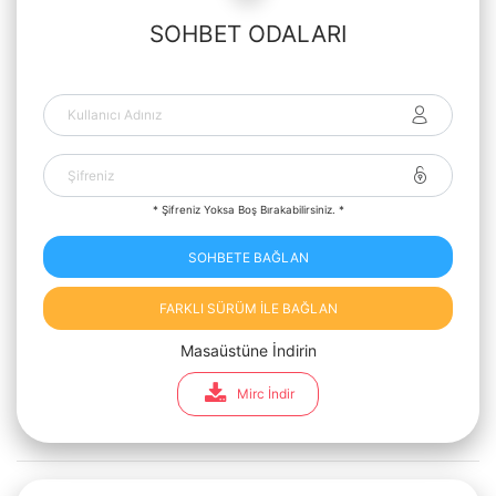
SOHBET ODALARI
* Şifreniz Yoksa Boş Bırakabilirsiniz. *
SOHBETE BAĞLAN
FARKLI SÜRÜM İLE BAĞLAN
Masaüstüne İndirin
Mirc İndir