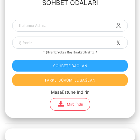
SOHBET ODALARI
* Şifreniz Yoksa Boş Bırakabilirsiniz. *
SOHBETE BAĞLAN
FARKLI SÜRÜM İLE BAĞLAN
Masaüstüne İndirin
Mirc İndir