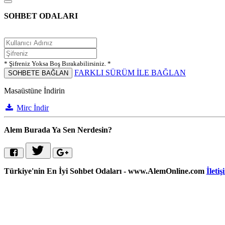
SOHBET ODALARI
* Şifreniz Yoksa Boş Bırakabilirsiniz. *
FARKLI SÜRÜM İLE BAĞLAN
SOHBETE BAĞLAN
Masaüstüne İndirin
Mirc İndir
Alem Burada Ya Sen Nerdesin?
Türkiye'nin En İyi Sohbet Odaları - www.AlemOnline.com
İletiş