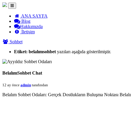
ANA SAYFA
Blog
Hakkımızda
İletişim
Sohbet
Etiket:
belalımsohbet
yazıları aşağıda gösterilmiştir.
BelalımSohbet Chat
12 ay önce
admin
tarafından
Belalım Sohbet Odaları: Gerçek Dostlukların Buluşma Noktası Belalım 