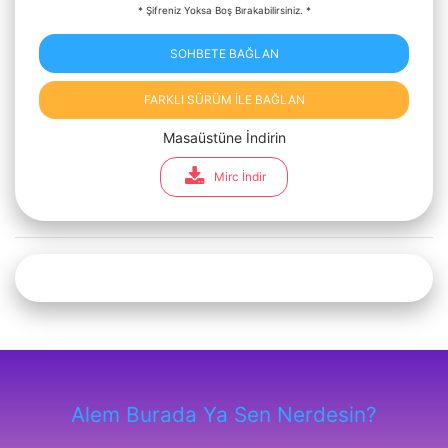
* Şifreniz Yoksa Boş Bırakabilirsiniz. *
SOHBETE BAĞLAN
FARKLI SÜRÜM İLE BAĞLAN
Masaüstüne İndirin
Mirc İndir
Alem Burada Ya Sen Nerdesin?