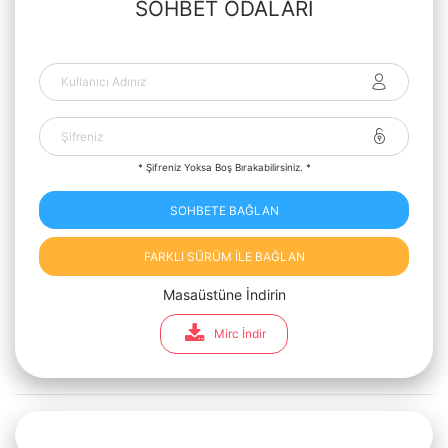
SOHBET ODALARI
* Şifreniz Yoksa Boş Bırakabilirsiniz. *
SOHBETE BAĞLAN
FARKLI SÜRÜM İLE BAĞLAN
Masaüstüne İndirin
Mirc İndir