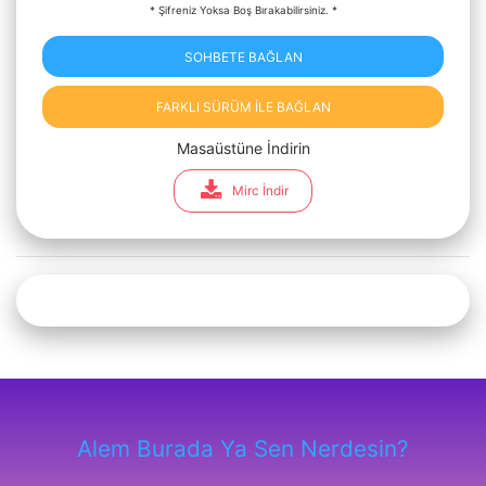
* Şifreniz Yoksa Boş Bırakabilirsiniz. *
SOHBETE BAĞLAN
FARKLI SÜRÜM İLE BAĞLAN
Masaüstüne İndirin
Mirc İndir
Alem Burada Ya Sen Nerdesin?