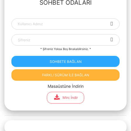
SOHBET ODALARI
* Şifreniz Yoksa Boş Bırakabilirsiniz. *
SOHBETE BAĞLAN
FARKLI SÜRÜM İLE BAĞLAN
Masaüstüne İndirin
Mirc İndir