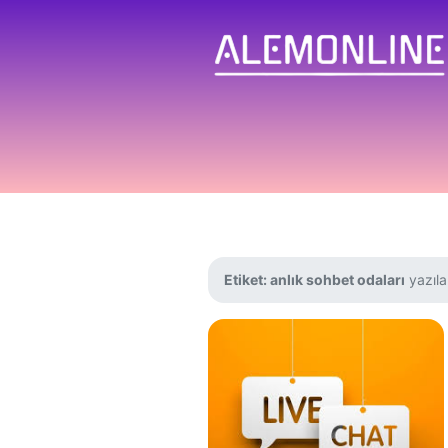
Etiket:
anlık sohbet odaları
yazılar