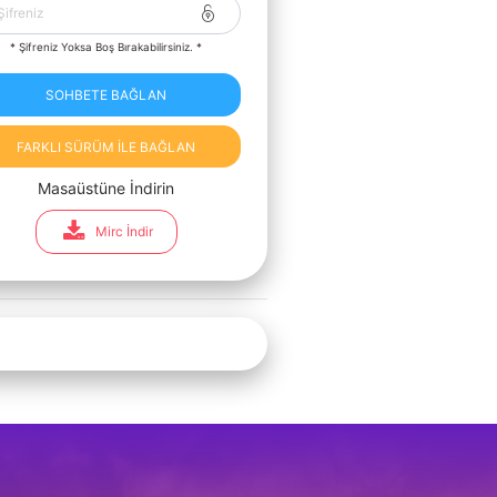
* Şifreniz Yoksa Boş Bırakabilirsiniz. *
SOHBETE BAĞLAN
FARKLI SÜRÜM İLE BAĞLAN
Masaüstüne İndirin
Mirc İndir