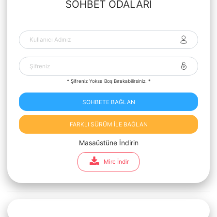
SOHBET ODALARI
* Şifreniz Yoksa Boş Bırakabilirsiniz. *
SOHBETE BAĞLAN
FARKLI SÜRÜM İLE BAĞLAN
Masaüstüne İndirin
Mirc İndir